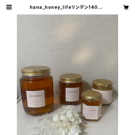
hana_honey_lifeリンデン140ｇ |
miki_honey_life